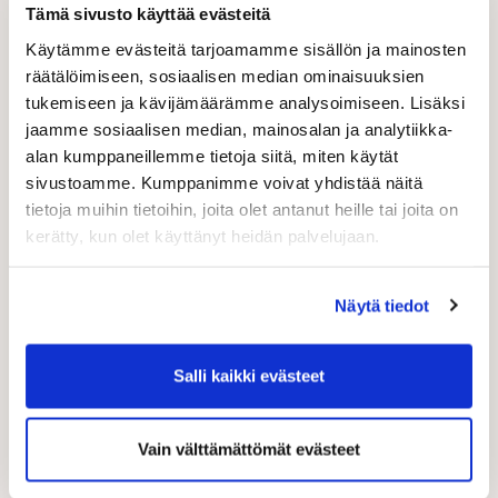
Kausimaksu Juniori 2026 150,00 €
Tämä sivusto käyttää evästeitä
Kausimaksu 2026 - osamaksu 10 kk (10x79€ =
Käytämme evästeitä tarjoamamme sisällön ja mainosten
790 €) (Aika: Kuukausi) 79,00 €
räätälöimiseen, sosiaalisen median ominaisuuksien
tukemiseen ja kävijämäärämme analysoimiseen. Lisäksi
*
Etunimi
*
Sukunimi
jaamme sosiaalisen median, mainosalan ja analytiikka-
alan kumppaneillemme tietoja siitä, miten käytät
sivustoamme. Kumppanimme voivat yhdistää näitä
*
Sähköposti
tietoja muihin tietoihin, joita olet antanut heille tai joita on
kerätty, kun olet käyttänyt heidän palvelujaan.
*
Puhelin
Näytä tiedot
Salli kaikki evästeet
*
Syntymäaika
*
Sukupuoli
Vain välttämättömät evästeet