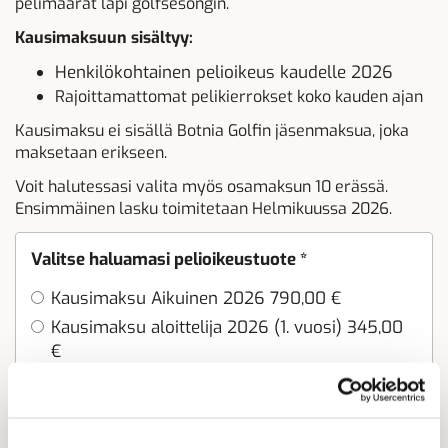
pelimäärät läpi golfsesongin.
Kausimaksuun sisältyy:
Henkilökohtainen pelioikeus kaudelle 2026
Rajoittamattomat pelikierrokset koko kauden ajan
Kausimaksu ei sisällä Botnia Golfin jäsenmaksua, joka
maksetaan erikseen.
Voit halutessasi valita myös osamaksun 10 erässä.
Ensimmäinen lasku toimitetaan Helmikuussa 2026.
Valitse haluamasi pelioikeustuote
*
Kausimaksu Aikuinen 2026 790,00 €
Kausimaksu aloittelija 2026 (1. vuosi) 345,00
€
Kausimaksu aloittelija 2026 (2. vuosi) 450,00
€
Kausimaksu Opiskelija 2026 350,00 €