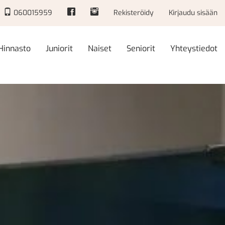
060015959
Rekisteröidy
Kirjaudu sisään
Hinnasto
Juniorit
Naiset
Seniorit
Yhteystiedot