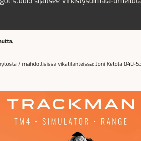
olfstudio sijaitsee Virkistysuimala-urheiluta
autta.
käytöstä / mahdollisissa vikatilanteissa: Joni Ketola 040