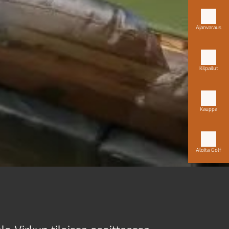
Ajanvaraus
Kilpailut
Kauppa
Aloita Golf