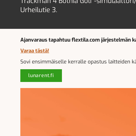
Trackman 4 Botnia Golf -simulaattori/g
Urheilutie 3.
Ajanvaraus tapahtuu flextila.com järjestelmän k
Varaa tästä!
Sovi ensimmäiselle kerralle opastus laitteiden 
lunarent.fi