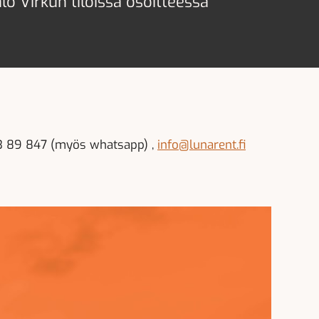
lo Virkun tiloissa osoitteessa
-53 89 847 (myös whatsapp) ,
info@lunarent.fi