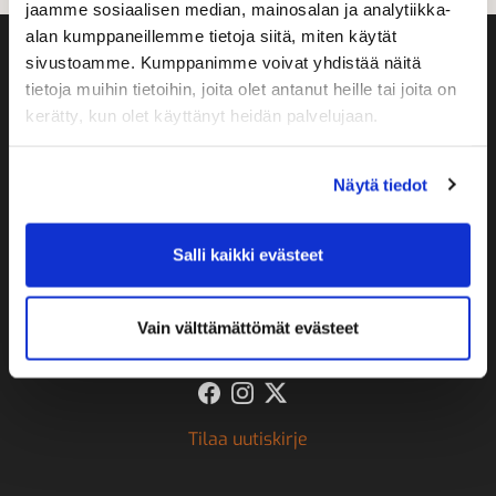
jaamme sosiaalisen median, mainosalan ja analytiikka-
alan kumppaneillemme tietoja siitä, miten käytät
sivustoamme. Kumppanimme voivat yhdistää näitä
tietoja muihin tietoihin, joita olet antanut heille tai joita on
kerätty, kun olet käyttänyt heidän palvelujaan.
Näytä tiedot
Botnia Golf
Salli kaikki evästeet
Hermanninmäki 22, 61980 Päntäne
0600 15959
caddiemaster@botniagolf.fi
Vain välttämättömät evästeet
Seuraa meitä
Tilaa uutiskirje