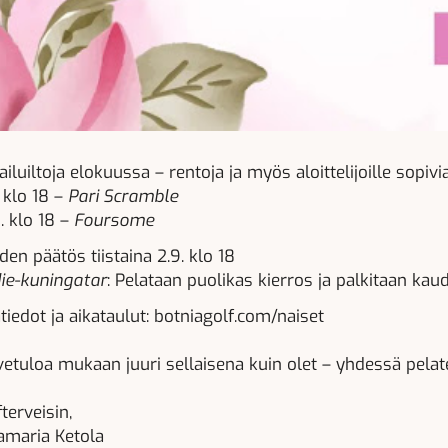
ailuiltoja elokuussa – rentoja ja myös aloittelijoille sopivi
. klo 18 –
Pari Scramble
. klo 18 –
Foursome
den päätös tiistaina 2.9. klo 18
die-kuningatar
: Pelataan puolikas kierros ja palkitaan kau
ätiedot ja aikataulut: botniagolf.com/naiset
vetuloa mukaan juuri sellaisena kuin olet – yhdessä pelat
terveisin,
amaria Ketola