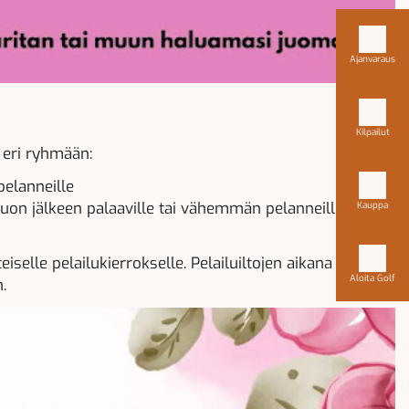
Ajanvaraus
Kilpailut
n eri ryhmään:
elanneille
 tauon jälkeen palaaville tai vähemmän pelanneille
Kauppa
selle pelailukierrokselle. Pelailuiltojen aikana
Aloita Golf
.