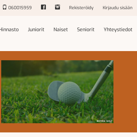
060015959
Rekisteröidy
Kirjaudu sisään
Hinnasto
Juniorit
Naiset
Seniorit
Yhteystiedot