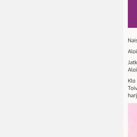
Nais
Alo
Jat
Alo
Klo 
Toi
har