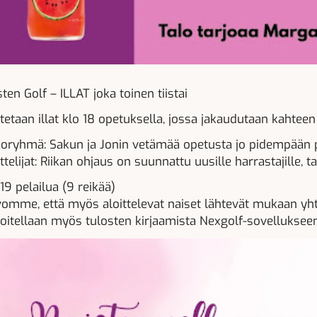
ten Golf – ILLAT joka toinen tiistai
itetaan illat klo 18 opetuksella, jossa jakaudutaan kahtee
koryhmä: Sakun ja Jonin vetämää opetusta jo pidempään p
ittelijat: Riikan ohjaus on suunnattu uusille harrastajille,
19 pelailua (9 reikää)
vomme, että myös aloittelevat naiset lähtevät mukaan yhtei
joitellaan myös tulosten kirjaamista Nexgolf-sovellukseen