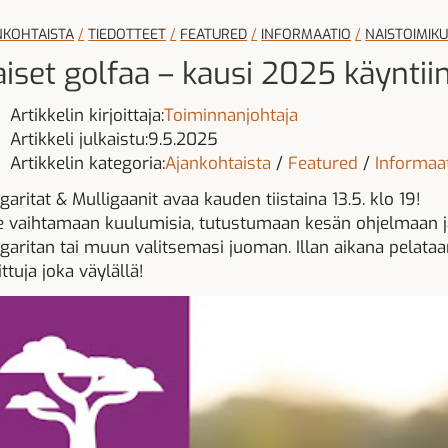
NKOHTAISTA
TIEDOTTEET
FEATURED
INFORMAATIO
NAISTOIMIK
iset golfaa – kausi 2025 käyntiin
Artikkelin kirjoittaja:
Toiminnanjohtaja
Artikkeli julkaistu:9.5.2025
Artikkelin kategoria:
Ajankohtaista
/
Featured
/
Informaa
garitat & Mulligaanit avaa kauden tiistaina 13.5. klo 19!
e vaihtamaan kuulumisia, tutustumaan kesän ohjelmaan ja
garitan tai muun valitsemasi juoman. Illan aikana pelataa
ittuja joka väylällä!