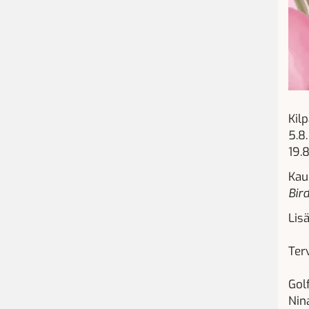
Kilp
5.8
19.8
Kau
Bir
Lis
Ter
Golf
Nin