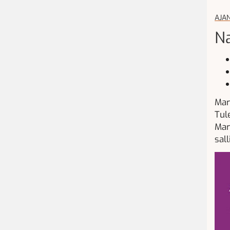
AJA
Na
Mar
Tul
Mar
sall