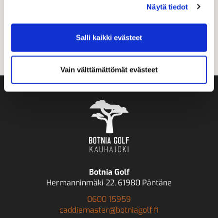
Näytä tiedot
Teidän panoksenne ansiosta Botnia Golf elää ja kehittyy
vuosi vuodelta paremmaksi.
Ystävällisin terveisin,
Salli kaikki evästeet
Joni Ketola
Vain välttämättömät evästeet
Botnia Golf
Hermanninmäki 22, 61980 Päntäne
0600 15959
caddiemaster@botniagolf.fi