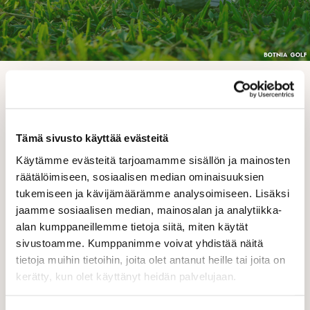
26.10.2025 08:00
Griinit ja väylät on
holkitettu
, ja griinit on lisäksi
hiekoitettu sekä ilmastoitu
.
Tämä sivusto käyttää evästeitä
Kenttä on siis huoltotoimien alla ja
liput on otettu pois
Käytämme evästeitä tarjoamamme sisällön ja mainosten
kauden päättymisen merkiksi.
räätälöimiseen, sosiaalisen median ominaisuuksien
Halutessaan kentällä voi vielä käydä pelaamassa
tukemiseen ja kävijämäärämme analysoimiseen. Lisäksi
omaksi iloksi, mutta lippuja ei enää ole paikoillaan.
jaamme sosiaalisen median, mainosalan ja analytiikka-
Huomio!
Jäätyneellä nurmella
liikkuminen on
alan kumppaneillemme tietoja siitä, miten käytät
ehdottomasti kielletty
, sillä se aiheuttaa pysyviä
sivustoamme. Kumppanimme voivat yhdistää näitä
vaurioita kenttään.
tietoja muihin tietoihin, joita olet antanut heille tai joita on
Lämmin kiitos kaikille
kerätty, kun olet käyttänyt heidän palvelujaan.
jäsenille, vieraspelaajille,
henkilökunnalle ja yhteistyökumppaneille
kuluneesta
kaudesta.