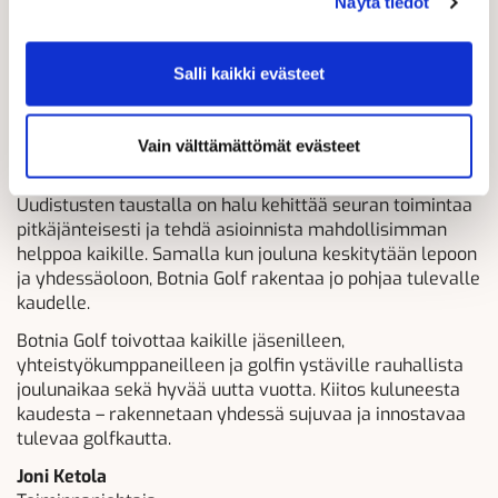
Näytä tiedot
jäsen- ja kausimaksuja
, hankkia lahjakortteja ja hoitaa
maksuja silloin kun se itselle parhaiten sopii.
Kilpailutoiminnassa siirrytään puolestaan
GameBookin
Salli kaikki evästeet
käyttöön
, jonka kautta kilpailujen ilmoittautumiset ja
tulospalvelu tullaan jatkossa hoitamaan. Tavoitteena on
tehdä kilpailuihin osallistumisesta ja tulosten
Vain välttämättömät evästeet
seuraamisesta entistä sujuvampaa ja nykyaikaisempaa.
Uudistusten taustalla on halu kehittää seuran toimintaa
pitkäjänteisesti ja tehdä asioinnista mahdollisimman
helppoa kaikille. Samalla kun jouluna keskitytään lepoon
ja yhdessäoloon, Botnia Golf rakentaa jo pohjaa tulevalle
kaudelle.
Botnia Golf toivottaa kaikille jäsenilleen,
yhteistyökumppaneilleen ja golfin ystäville rauhallista
joulunaikaa sekä hyvää uutta vuotta. Kiitos kuluneesta
kaudesta – rakennetaan yhdessä sujuvaa ja innostavaa
tulevaa golfkautta.
Joni Ketola