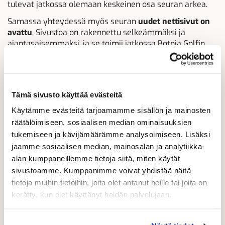
tulevat jatkossa olemaan keskeinen osa seuran arkea.
Samassa yhteydessä myös seuran
uudet nettisivut on
avattu
. Sivustoa on rakennettu selkeämmäksi ja
ajantasaisemmaksi, ja se toimii jatkossa Botnia Golfin
tärkeimpänä tiedotus- ja asiointikanavana.
Tutustu uusiin nettisivuihin:
https://botniagolf.com
Tämä sivusto käyttää evästeitä
Sivustoa kehitetään ja päivitetään edelleen vaiheittain,
mutta jo nyt sieltä löytyy runsaasti ajankohtaista tietoa
Käytämme evästeitä tarjoamamme sisällön ja mainosten
tulevasta kaudesta, tapahtumista ja seuran toiminnasta.
räätälöimiseen, sosiaalisen median ominaisuuksien
tukemiseen ja kävijämäärämme analysoimiseen. Lisäksi
Uudistusten myötä myös seuran verkkokauppa on
jaamme sosiaalisen median, mainosalan ja analytiikka-
entistä tiiviimmin osa kokonaisuutta. Nettisivujen kautta
alan kumppaneillemme tietoja siitä, miten käytät
pääsee suoraan
Botnia Golfin verkkokauppaan
, jossa
sivustoamme. Kumppanimme voivat yhdistää näitä
voi hoitaa asioita helposti myös talvikaudella.
tietoja muihin tietoihin, joita olet antanut heille tai joita on
Verkkokauppa:
kerätty, kun olet käyttänyt heidän palvelujaan.
https://kauppa.botniagolf.com
Verkkokaupan kautta jäsenet voivat esimerkiksi
maksaa