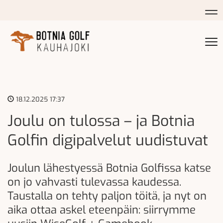
Na
Na
18.12.2025 17:37
Joulu on tulossa – ja Botnia
Golfin digipalvelut uudistuvat
Joulun lähestyessä Botnia Golfissa katse
on jo vahvasti tulevassa kaudessa.
Taustalla on tehty paljon töitä, ja nyt on
aika ottaa askel eteenpäin: siirrymme