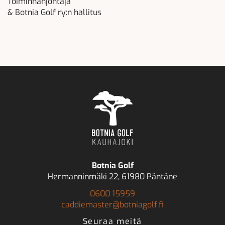
Toiminnanjohtaja
& Botnia Golf ry:n hallitus
Botnia Golf
Hermanninmäki 22, 61980 Päntäne
0600 15959
caddiemaster@botniagolf.fi
Seuraa meitä