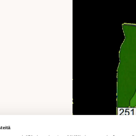
teitä