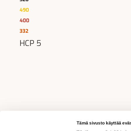
490
400
332
HCP 5​​​​​​​
Tämä sivusto käyttää eväs