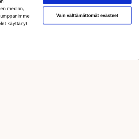
an
sen median,
Vain välttämättömät evästeet
. Kumppanimme
olet käyttänyt