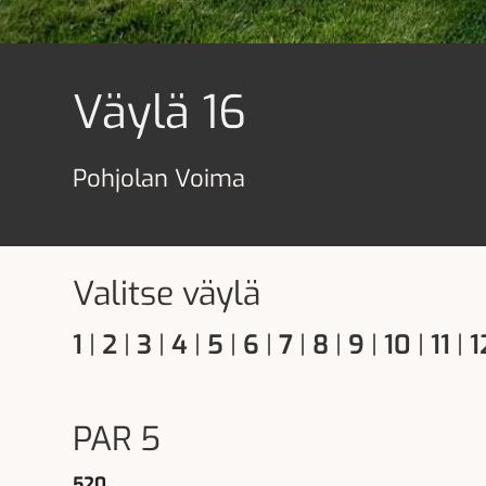
Väylä 16
Pohjolan Voima
Valitse väylä
1
|
2
|
3
|
4
|
5
|
6
|
7
|
8
|
9
|
1
0
|
11
|
1
PAR 5
520