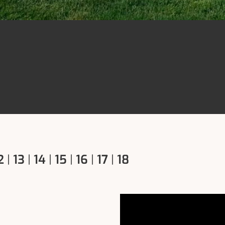
2
|
13
|
14
|
15
|
16
|
17
|
18