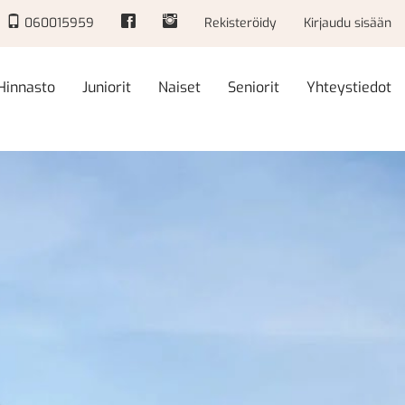
060015959
Rekisteröidy
Kirjaudu sisään
Hinnasto
Juniorit
Naiset
Seniorit
Yhteystiedot