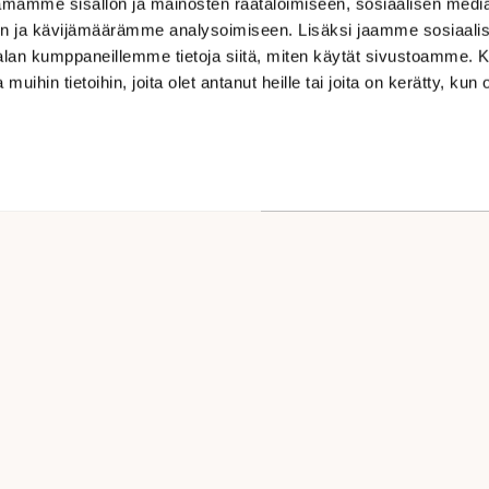
mamme sisällön ja mainosten räätälöimiseen, sosiaalisen medi
n ja kävijämäärämme analysoimiseen. Lisäksi jaamme sosiaali
-alan kumppaneillemme tietoja siitä, miten käytät sivustoamme
 muihin tietoihin, joita olet antanut heille tai joita on kerätty, kun 