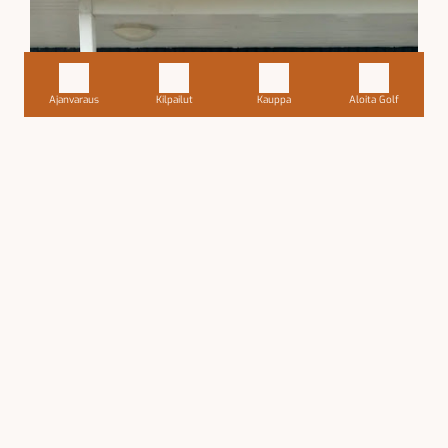
Ajanvaraus
Kilpailut
Kauppa
Aloita Golf