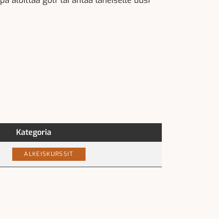
a aloittaa golf tai antaa läheiselle uusi
Kategoria
ALKEISKURSSIT