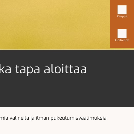
Kauppa
Aloita Golf
ka tapa aloittaa
 omia välineitä ja ilman pukeutumisvaatimuksia.