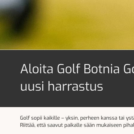
Aloita Golf Botnia G
uusi harrastus
Golf sopii kaikille – yksin, perheen kanssa tai y
Riittää, että saavut paikalle sään mukaiseen piha