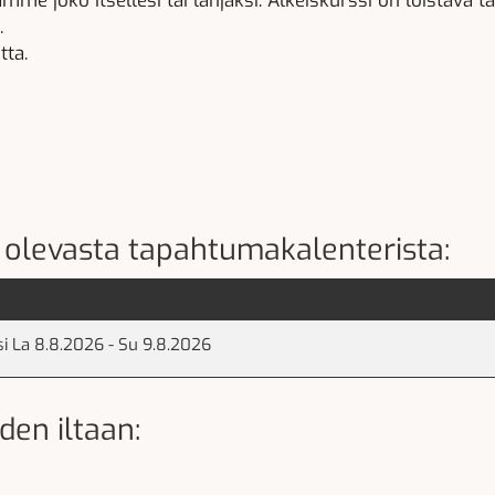
e joko itsellesi tai lahjaksi. Alkeiskurssi on loistava tap
.
tta.
la olevasta tapahtumakalenterista:
si La 8.8.2026 - Su 9.8.2026
den iltaan: