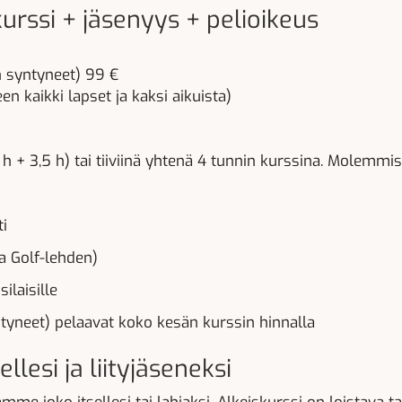
kurssi + jäsenyys + pelioikeus
 syntyneet) 99 €
heen kaikki lapset ja kaksi aikuista)
 h + 3,5 h) tai tiiviinä yhtenä 4 tunnin kurssina. Molemm
ti
ja Golf-lehden)
ilaisille
tyneet) pelaavat koko kesän kurssin hinnalla
ellesi ja liityjäseneksi