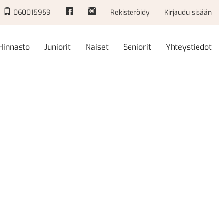
060015959
Rekisteröidy
Kirjaudu sisään
Hinnasto
Juniorit
Naiset
Seniorit
Yhteystiedot