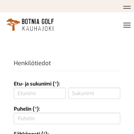
Na
Na
Henkilötiedot
Etu- ja sukunimi (*):
Puhelin (*):