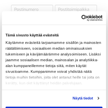
Maa (*):
Suomi
Tämä sivusto käyttää evästeitä
Golf jäsenyys
Käytämme evästeitä tarjoamamme sisällön ja mainosten
räätälöimiseen, sosiaalisen median ominaisuuksien
tukemiseen ja kävijämäärämme analysoimiseen. Lisäksi
Valitse seura:
jaamme sosiaalisen median, mainosalan ja analytiikka-
alan kumppaneillemme tietoja siitä, miten käytät
sivustoamme. Kumppanimme voivat yhdistää näitä
Jäsennumero:
tietoja muihin tietoihin, joita olet antanut heille tai joita on
kerätty, kun olet käyttänyt heidän palvelujaan.
Lisätiedot
Näytä tiedot