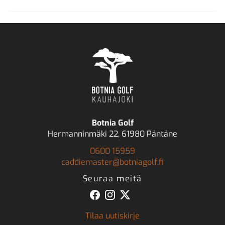
Botnia Golf
Hermanninmäki 22, 61980 Päntäne
0600 15959
caddiemaster@botniagolf.fi
Seuraa meitä
Tilaa uutiskirje