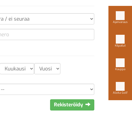
Ajanvaraus
Kilpailut
Kauppa
Aloita Golf
Rekisteröidy