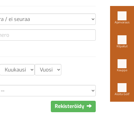
Ajanvaraus
Kilpailut
Kauppa
Aloita Golf
Rekisteröidy