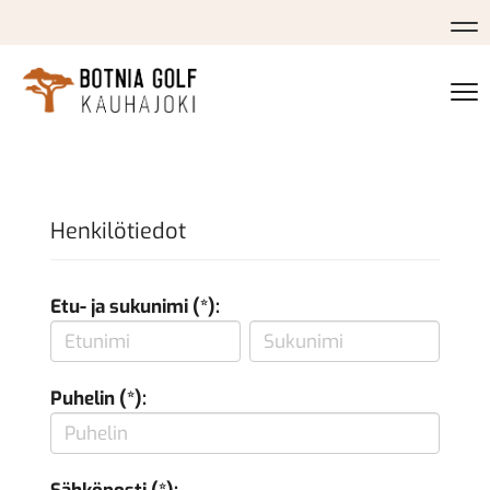
Na
Na
Henkilötiedot
Etu- ja sukunimi (*):
Puhelin (*):