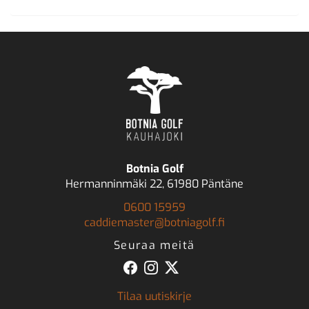
Botnia Golf
Hermanninmäki 22, 61980 Päntäne
0600 15959
caddiemaster@botniagolf.fi
Seuraa meitä
Tilaa uutiskirje