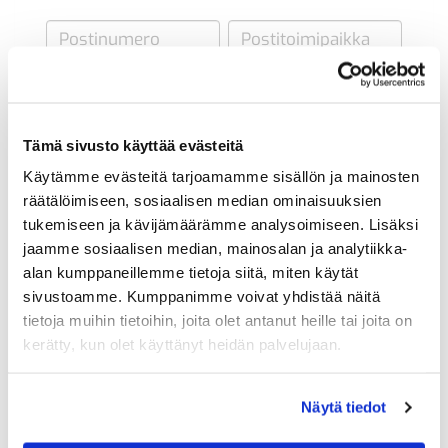
Maa (*):
Suomi
Tämä sivusto käyttää evästeitä
Golf jäsenyys
Käytämme evästeitä tarjoamamme sisällön ja mainosten
räätälöimiseen, sosiaalisen median ominaisuuksien
tukemiseen ja kävijämäärämme analysoimiseen. Lisäksi
Valitse seura:
jaamme sosiaalisen median, mainosalan ja analytiikka-
alan kumppaneillemme tietoja siitä, miten käytät
sivustoamme. Kumppanimme voivat yhdistää näitä
Jäsennumero:
tietoja muihin tietoihin, joita olet antanut heille tai joita on
kerätty, kun olet käyttänyt heidän palvelujaan.
Lisätiedot
Näytä tiedot